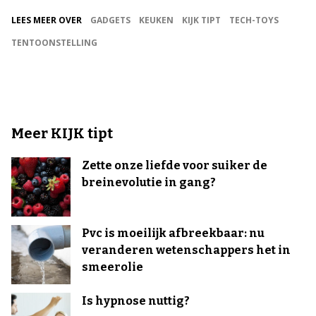
LEES MEER OVER
GADGETS
KEUKEN
KIJK TIPT
TECH-TOYS
TENTOONSTELLING
Meer KIJK tipt
Zette onze liefde voor suiker de
breinevolutie in gang?
Pvc is moeilijk afbreekbaar: nu
veranderen wetenschappers het in
smeerolie
Is hypnose nuttig?