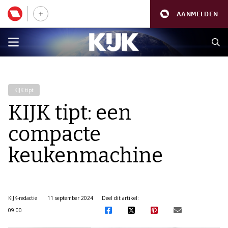
AANMELDEN
KIJK tipt
KIJK tipt: een
compacte
keukenmachine
KIJK-redactie
11 september 2024
Deel dit artikel:
09:00