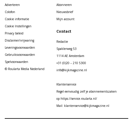
Adverteren
Abonneren
Colofon
Nieuwsbrief
Cookie informatie
Mijn account
Cookie Instellingen
Contact
Privacy beleid
Disclaimer/vrijwaring
Redactie
Leveringsvoorwaarden
Spaklerweg 53
Gebruiksvoorwaarden
1114 AE Amsterdam
Spelvoorwaarden
+31 (0)20 – 210 5300
© Roularta Media Nederland
info@kijkmagazine.nl
Klantenservice
Regel eenvoudig zelf je abonnementszaken
op https://service.roularta.nl/
Mail: klantenservice@kijkmagazine.nl