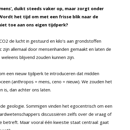
mens’, duikt steeds vaker op, maar zorgt onder
ordt het tijd om met een frisse blik naar de
 niet toe aan ons eigen tijdperk?
O2 de lucht in gestuurd en kilo’s aan grondstoffen
stic zijn allemaal door mensenhanden gemaakt en laten de
 weleens blijvend zouden kunnen zijn.
om een nieuw tijdperk te introduceren dat midden
oceen (anthropos = mens, ceno = nieuw). We zouden het
 is, dan achter ons laten.
n de geologie. Sommigen vinden het egocentrisch om een
. Aardwetenschappers discussiëren zelfs over de vraag of
 betreft. Maar vooral één kwestie staat centraal: gaat