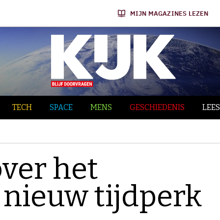
MIJN MAGAZINES LEZEN
TECH
SPACE
MENS
GESCHIEDENIS
LEES
ver het
 nieuw tijdperk