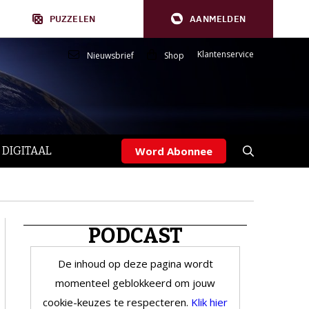
PUZZELEN
AANMELDEN
Klantenservice
Nieuwsbrief
Shop
 DIGITAAL
Word Abonnee
PODCAST
De inhoud op deze pagina wordt
momenteel geblokkeerd om jouw
cookie-keuzes te respecteren.
Klik hier