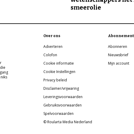
smeerolie
Over ons
Abonnement
Adverteren
Abonneren
Colofon
Nieuwsbrief
r
Cookie informatie
Mijn account
 die
Cookie Instellingen
pgang
 niks
Privacy beleid
Disclaimer/vrijwaring
Leveringsvoorwaarden
Gebruiksvoorwaarden
Spelvoorwaarden
© Roularta Media Nederland