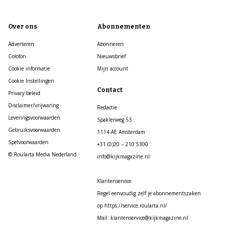
Over ons
Abonnementen
Adverteren
Abonneren
Colofon
Nieuwsbrief
Cookie informatie
Mijn account
Cookie Instellingen
Contact
Privacy beleid
Disclaimer/vrijwaring
Redactie
Leveringsvoorwaarden
Spaklerweg 53
Gebruiksvoorwaarden
1114 AE Amsterdam
Spelvoorwaarden
+31 (0)20 – 210 5300
© Roularta Media Nederland
info@kijkmagazine.nl
Klantenservice
Regel eenvoudig zelf je abonnementszaken
op https://service.roularta.nl/
Mail: klantenservice@kijkmagazine.nl