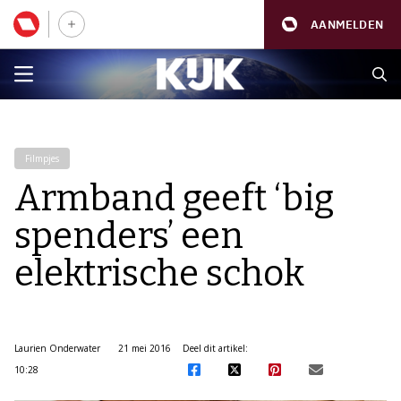
AANMELDEN
Filmpjes
Armband geeft ‘big
spenders’ een
elektrische schok
Laurien Onderwater
21 mei 2016
Deel dit artikel:
10:28