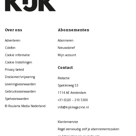
Over ons
Abonnementen
Adverteren
Abonneren
Colofon
Nieuwsbrief
Cookie informatie
Mijn account
Cookie Instellingen
Contact
Privacy beleid
Disclaimer/vrijwaring
Redactie
Leveringsvoorwaarden
Spaklerweg 53
Gebruiksvoorwaarden
1114 AE Amsterdam
Spelvoorwaarden
+31 (0)20 – 210 5300
© Roularta Media Nederland
info@kijkmagazine.nl
Klantenservice
Regel eenvoudig zelf je abonnementszaken