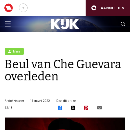
AANMELDEN
Mens
Beul van Che Guevara
overleden
André Kesseler
11 maart 2022
Deel dit artikel:
12:15