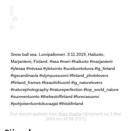
Snow ball sea. Lumipallomeri. 3.11.2019, Hailuoto,
Marjaniemi, Finland. #sea #meri #hailuoto #marjaniemi
#ylesaa #mtvsaa #yleluonto #uusiluontokuva #ig_finland
#igscandinavia #olympussuomi #finland_photolovers
#finland_frames #beautiofsuomi #ig_naturelovers
#naturephotography #natureperfection #top_world_nature
#suomenluonto #thebestoffinland #forecasuomi
#pohjoisenluontokuvaajat #thisisfinland
Een bericht gedeeld door
Risto Mattila
(@rismatti) op 3 Nov
2019 om 10:08 (PST)