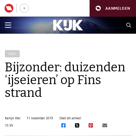
AANMELDEN
Foto's
Bijzonder: duizenden
‘ijseieren’ op Fins
strand
Karlijn Klei
11 november 2019
Deel dit artikel:
15:59