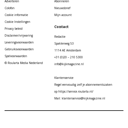
Adverteren
Abonneren
Colofon
Nieuwsbrief
Cookie informatie
Mijn account
Cookie Instellingen
Contact
Privacy beleid
Disclaimer/vrijwaring
Redactie
Leveringsvoorwaarden
Spaklerweg 53
Gebruiksvoorwaarden
1114 AE Amsterdam
Spelvoorwaarden
+31 (0)20 – 210 5300
© Roularta Media Nederland
info@kijkmagazine.nl
Klantenservice
Regel eenvoudig zelf je abonnementszaken
op https://service.roularta.nl/
Mail: klantenservice@kijkmagazine.nl