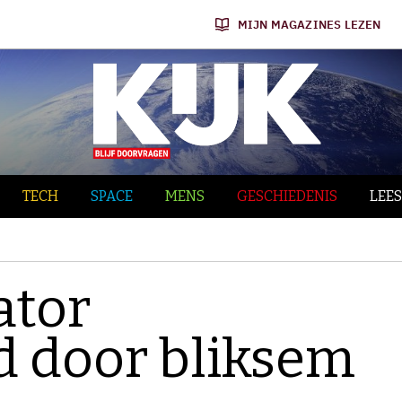
MIJN MAGAZINES LEZEN
TECH
SPACE
MENS
GESCHIEDENIS
LEES
ator
d door bliksem