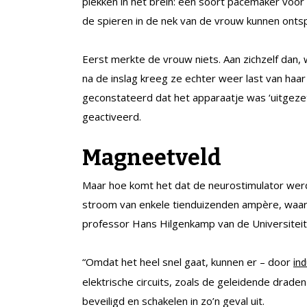
plekken in het brein: een soort pacemaker voor 
de spieren in de nek van de vrouw kunnen onts
Eerst merkte de vrouw niets. Aan zichzelf dan, 
na de inslag kreeg ze echter weer last van ha
geconstateerd dat het apparaatje was ‘uitgeze
geactiveerd.
Magneetveld
Maar hoe komt het dat de neurostimulator werd 
stroom van enkele tienduizenden ampère, waar
professor Hans Hilgenkamp van de Universiteit
“Omdat het heel snel gaat, kunnen er – door
ind
elektrische circuits, zoals de geleidende drade
beveiligd en schakelen in zo’n geval uit.