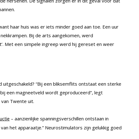
de hersenen. De signalen zorgen er in dit geval voor dat
pannen.
want haar huis was er iets minder goed aan toe. Een uur
ar nekkrampen. Bij de arts aangekomen, werd
t’. Met een simpele ingreep werd hij gereset en weer
uitgeschakeld? “Bij een bliksemflits ontstaat een sterke
bij een magneetveld wordt geproduceerd”, legt
 van Twente uit.
– aanzienlijke spanningsverschillen ontstaan in
uctie
n van het apparaatje.” Neurostimulators zijn gelukkig goed