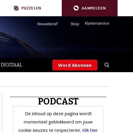
PUZZELEN
AANMELDEN
Klantenservice
Nieuwsbrief
Shop
 DIGITAAL
Word Abonnee
PODCAST
De inhoud op deze pagina wordt
momenteel geblokkeerd om jouw
cookie-keuzes te respecteren.
Klik hier