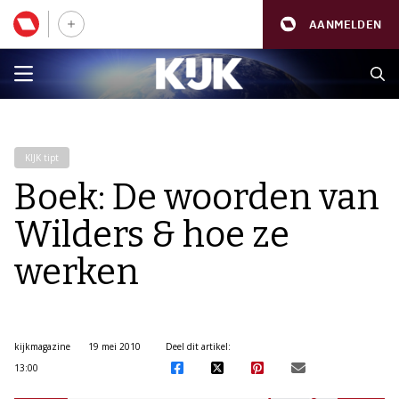
AANMELDEN
KIJK tipt
Boek: De woorden van
Wilders & hoe ze
werken
kijkmagazine
19 mei 2010
Deel dit artikel:
13:00