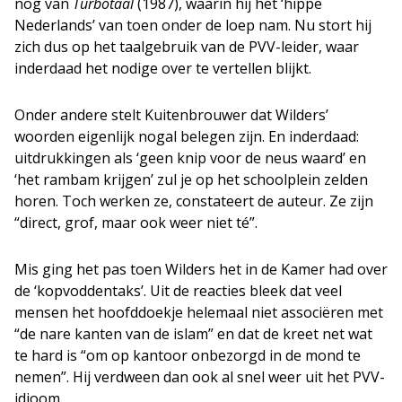
nog van
Turbotaal
(1987), waarin hij het ‘hippe
Nederlands’ van toen onder de loep nam. Nu stort hij
zich dus op het taalgebruik van de PVV-leider, waar
inderdaad het nodige over te vertellen blijkt.
Onder andere stelt Kuitenbrouwer dat Wilders’
woorden eigenlijk nogal belegen zijn. En inderdaad:
uitdrukkingen als ‘geen knip voor de neus waard’ en
‘het rambam krijgen’ zul je op het schoolplein zelden
horen. Toch werken ze, constateert de auteur. Ze zijn
“direct, grof, maar ook weer niet té”.
Mis ging het pas toen Wilders het in de Kamer had over
de ‘kopvoddentaks’. Uit de reacties bleek dat veel
mensen het hoofddoekje helemaal niet associëren met
“de nare kanten van de islam” en dat de kreet net wat
te hard is “om op kantoor onbezorgd in de mond te
nemen”. Hij verdween dan ook al snel weer uit het PVV-
idioom.