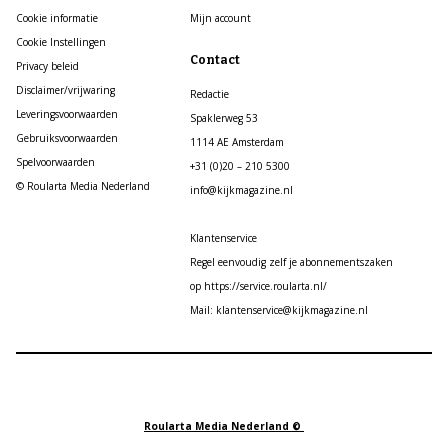
Cookie informatie
Mijn account
Cookie Instellingen
Contact
Privacy beleid
Disclaimer/vrijwaring
Redactie
Leveringsvoorwaarden
Spaklerweg 53
Gebruiksvoorwaarden
1114 AE Amsterdam
Spelvoorwaarden
+31 (0)20 – 210 5300
© Roularta Media Nederland
info@kijkmagazine.nl
Klantenservice
Regel eenvoudig zelf je abonnementszaken
op https://service.roularta.nl/
Mail: klantenservice@kijkmagazine.nl
Roularta Media Nederland ©