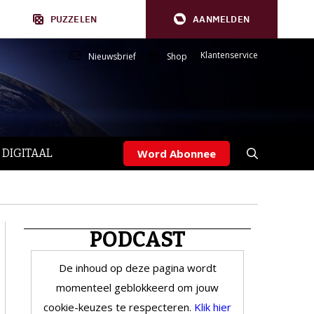
PUZZELEN
AANMELDEN
Klantenservice
Nieuwsbrief
Shop
 DIGITAAL
Word Abonnee
PODCAST
De inhoud op deze pagina wordt
momenteel geblokkeerd om jouw
cookie-keuzes te respecteren.
Klik hier