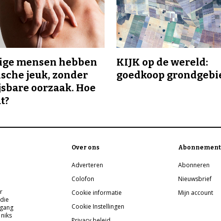
ge mensen hebben
KIJK op de wereld:
sche jeuk, zonder
goedkoop grondgebi
sbare oorzaak. Hoe
t?
Over ons
Abonnement
Adverteren
Abonneren
Colofon
Nieuwsbrief
r
Cookie informatie
Mijn account
 die
Cookie Instellingen
pgang
 niks
Privacy beleid