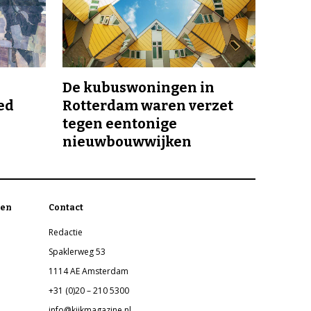
De kubuswoningen in
ed
Rotterdam waren verzet
tegen eentonige
nieuwbouwwijken
en
Contact
Redactie
Spaklerweg 53
1114 AE Amsterdam
+31 (0)20 – 210 5300
info@kijkmagazine.nl