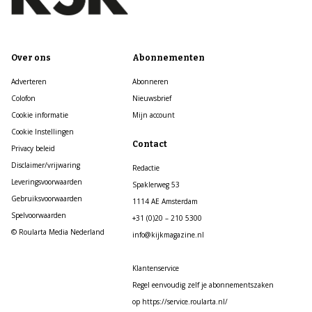
Over ons
Abonnementen
Adverteren
Abonneren
Colofon
Nieuwsbrief
Cookie informatie
Mijn account
Cookie Instellingen
Contact
Privacy beleid
Disclaimer/vrijwaring
Redactie
Leveringsvoorwaarden
Spaklerweg 53
Gebruiksvoorwaarden
1114 AE Amsterdam
Spelvoorwaarden
+31 (0)20 – 210 5300
© Roularta Media Nederland
info@kijkmagazine.nl
Klantenservice
Regel eenvoudig zelf je abonnementszaken
op https://service.roularta.nl/