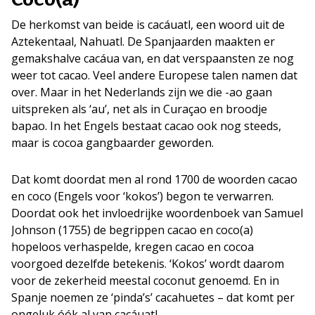
De herkomst van beide is cacáuatl, een woord uit de
Aztekentaal, Nahuatl. De Spanjaarden maakten er
gemakshalve cacáua van, en dat verspaansten ze nog
weer tot cacao. Veel andere Europese talen namen dat
over. Maar in het Nederlands zijn we die -ao gaan
uitspreken als ‘au’, net als in Curaçao en broodje
bapao. In het Engels bestaat cacao ook nog steeds,
maar is cocoa gangbaarder geworden.
Dat komt doordat men al rond 1700 de woorden cacao
en coco (Engels voor ‘kokos’) begon te verwarren.
Doordat ook het invloedrijke woordenboek van Samuel
Johnson (1755) de begrippen cacao en coco(a)
hopeloos verhaspelde, kregen cacao en cocoa
voorgoed dezelfde betekenis. ‘Kokos’ wordt daarom
voor de zekerheid meestal coconut genoemd. En in
Spanje noemen ze ‘pinda’s’ cacahuetes – dat komt per
ongeluk óók al van cacáuatl.