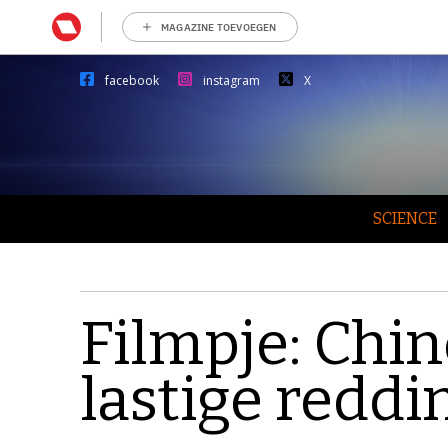
MAGAZINE TOEVOEGEN
facebook
instagram
X
SCIENCE
Filmpje: Chi
lastige reddi