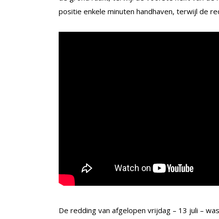
positie enkele minuten handhaven, terwijl de re
De redding van afgelopen vrijdag – 13 juli – wa