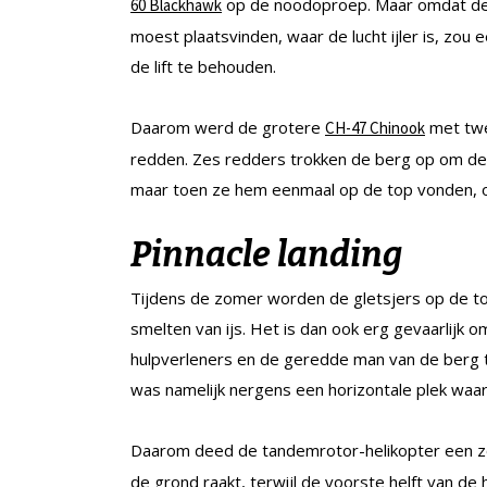
op de noodoproep. Maar omdat de 
60 Blackhawk
moest plaatsvinden, waar de lucht ijler is, zo
de lift te behouden.
Daarom werd de grotere
met twe
CH-47 Chinook
redden. Zes redders trokken de berg op om de
maar toen ze hem eenmaal op de top vonden, 
Pinnacle landing
Tijdens de zomer worden de gletsjers op de t
smelten van ijs. Het is dan ook erg gevaarlij
hulpverleners en de geredde man van de berg te 
was namelijk nergens een horizontale plek waar d
Daarom deed de tandemrotor-helikopter een
de grond raakt, terwijl de voorste helft van de h