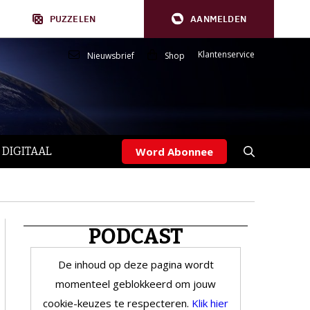
PUZZELEN
AANMELDEN
Klantenservice
Nieuwsbrief
Shop
 DIGITAAL
Word Abonnee
PODCAST
De inhoud op deze pagina wordt
momenteel geblokkeerd om jouw
cookie-keuzes te respecteren.
Klik hier