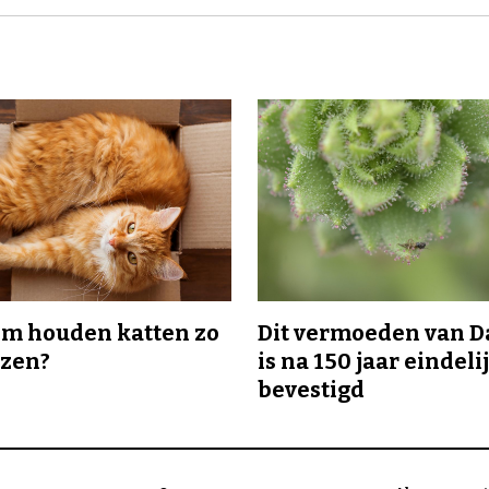
m houden katten zo
Dit vermoeden van 
ozen?
is na 150 jaar eindeli
bevestigd