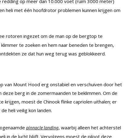
redding op meer dan 10.000 voet (ruim 3000 meter)
u een heli met één hoofdrotor problemen kunnen krijgen om
e rotoren ingezet om de man op de bergtop te
 klimmer te zoeken en hem naar beneden te brengen,
ontdekten ze dat hun weg terug was geblokkeerd.
op van Mount Hood erg onstabiel en verschuiven door het
k om deze berg in de zomermaanden te beklimmen. Om de
krijgen, moest de Chinook flinke capriolen uithalen; er
e heli veilig kon landen.
 zogenaamde
, waarbij alleen het achterstel
pinnacle landing
eli in de lucht blijft. Vervolgens moest de piloot deze