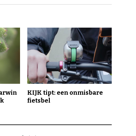
Darwin
KIJK tipt: een onmisbare
jk
fietsbel