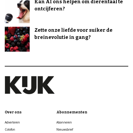
Kan AI ons helpen om dierentaal te
ontcijferen?
Zette onze liefde voor suiker de
breinevolutie in gang?
Over ons
Abonnementen
Adverteren
Abonneren
Colofon
Nieuwsbrief