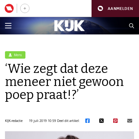
AANMELDEN
Mens
‘Wie zegt dat deze
meneer niet gewoon
poep praat!?’
KIJK-redactie
19 juli 2019 10:59
Deel dit artikel: