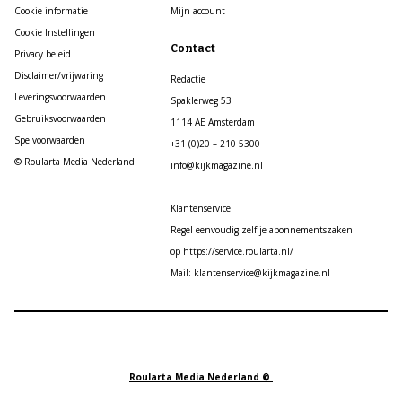
Cookie informatie
Mijn account
Cookie Instellingen
Contact
Privacy beleid
Disclaimer/vrijwaring
Redactie
Leveringsvoorwaarden
Spaklerweg 53
Gebruiksvoorwaarden
1114 AE Amsterdam
Spelvoorwaarden
+31 (0)20 – 210 5300
© Roularta Media Nederland
info@kijkmagazine.nl
Klantenservice
Regel eenvoudig zelf je abonnementszaken
op https://service.roularta.nl/
Mail: klantenservice@kijkmagazine.nl
Roularta Media Nederland ©