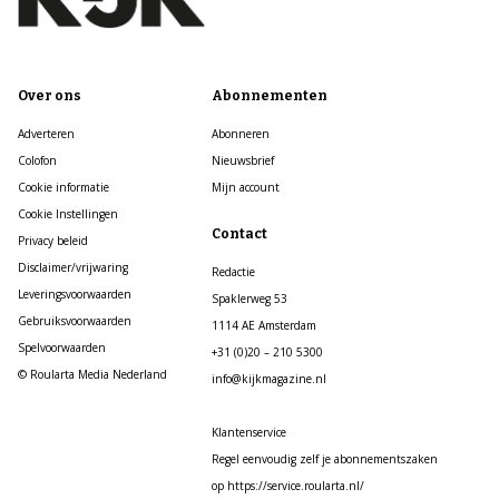
Over ons
Abonnementen
Adverteren
Abonneren
Colofon
Nieuwsbrief
Cookie informatie
Mijn account
Cookie Instellingen
Contact
Privacy beleid
Disclaimer/vrijwaring
Redactie
Leveringsvoorwaarden
Spaklerweg 53
Gebruiksvoorwaarden
1114 AE Amsterdam
Spelvoorwaarden
+31 (0)20 – 210 5300
© Roularta Media Nederland
info@kijkmagazine.nl
Klantenservice
Regel eenvoudig zelf je abonnementszaken
op https://service.roularta.nl/