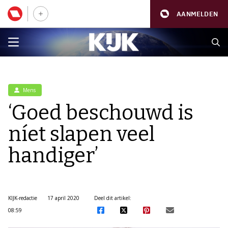
AANMELDEN
Mens
‘Goed beschouwd is
níet slapen veel
handiger’
KIJK-redactie
17 april 2020
Deel dit artikel:
08:59