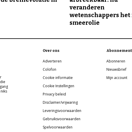
veranderen
wetenschappers het 
smeerolie
Over ons
Abonnement
Adverteren
Abonneren
Colofon
Nieuwsbrief
r
Cookie informatie
Mijn account
 die
Cookie Instellingen
pgang
 niks
Privacy beleid
Disclaimer/vrijwaring
Leveringsvoorwaarden
Gebruiksvoorwaarden
Spelvoorwaarden