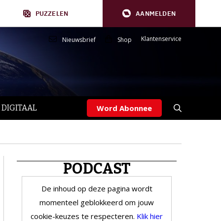
PUZZELEN
AANMELDEN
Klantenservice
Nieuwsbrief
Shop
 DIGITAAL
Word Abonnee
PODCAST
De inhoud op deze pagina wordt
momenteel geblokkeerd om jouw
cookie-keuzes te respecteren.
Klik hier