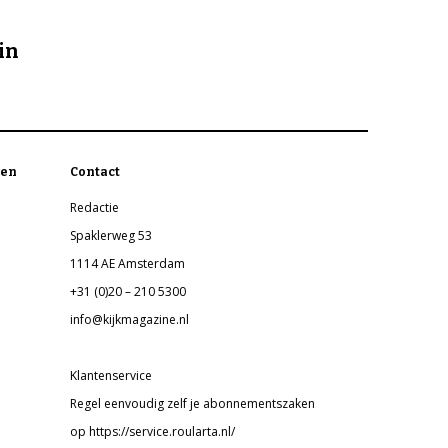
in
en
Contact
Redactie
Spaklerweg 53
1114 AE Amsterdam
+31 (0)20 – 210 5300
info@kijkmagazine.nl
Klantenservice
Regel eenvoudig zelf je abonnementszaken
op https://service.roularta.nl/