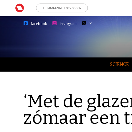
MAGAZINE TOEVOEGEN
facebook
instagram
X
SCIENCE
‘Met de glaze
zómaar een tr