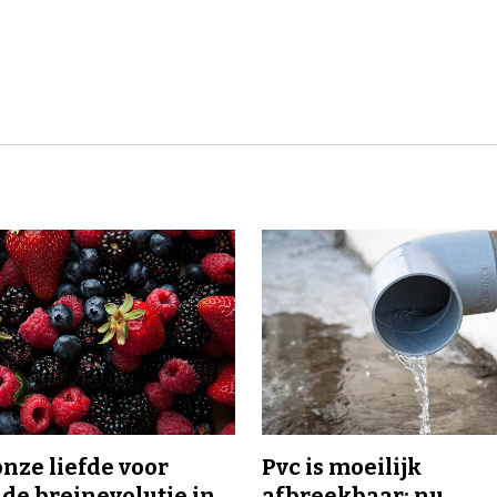
onze liefde voor
Pvc is moeilijk
 de breinevolutie in
afbreekbaar: nu