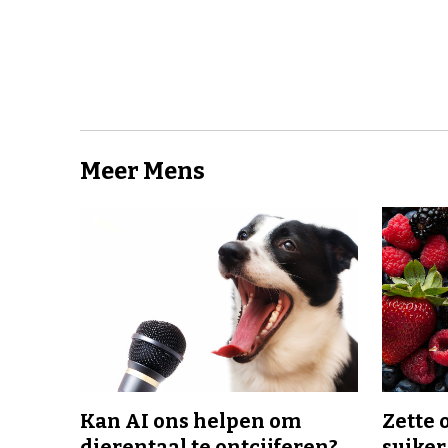
Meer Mens
Kan AI ons helpen om
Zette 
dierentaal te ontcijferen?
suiker