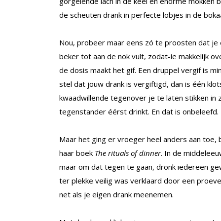
gorgelende lach in de keel en enorme mokken bi
de scheuten drank in perfecte lobjes in de bok
Nou, probeer maar eens zó te proosten dat je elka
beker tot aan de nok vult, zodat-ie makkelijk ov
de dosis maakt het gif. Een druppel vergif is m
stel dat jouw drank is vergiftigd, dan is één k
kwaadwillende tegenover je te laten stikken in 
tegenstander éérst drinkt. En dat is onbeleefd.
Maar het ging er vroeger heel anders aan toe, b
haar boek
The rituals of dinner
. In de middeleeu
maar om dat tegen te gaan, dronk iedereen ge
ter plekke veilig was verklaard door een proev
net als je eigen drank meenemen.