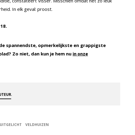
ditie, constateert Visser. Misschien omdat het zo leuk
eid. In elk geval: proost.
18.
in de spannendste, opmerkelijkste en grappigste
blad? Zo niet, dan kun je hem nu
in onze
.
AUTEUR
UITGELICHT
VELDHUIZEN