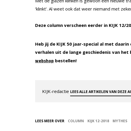
Met de glazen klinken is gewoon een nieuwe tra
‘klinkt’. Al weet ook dat weer niemand met zekerh
Deze column verscheen eerder in KIJK 12/20
Heb jij de KIJK 50 jaar-special al met daar
verhalen uit de lange geschiedenis van het 
bestellen!
webshop
KIJK-redactie
LEES ALLE ARTIKELEN VAN DEZE 
LEES MEER OVER
COLUMN
KIJK 12-2018
MYTHES