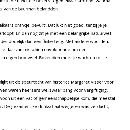
er in de hand, die bekers tegen elkaar stotend, waarna
aal van de buurman belandden.
ars drankje ‘bevuilt’. Dat lukt niet goed, tenzij je je
erloopt. En dan nog zit je met een belangrijke natuurwet:
inder dodelijk dan een flinke teug. Met andere woorden:
lotsje daarvan misschien onvoldoende om een
zijn eigen brouwsel. Bovendien moet je wachten tot je
lijkt uit de speurtocht van historica Margaret Visser voor
wen waren heersers weliswaar bang voor vergiftiging,
woon uit één vat of gemeenschappelijke kom, die meestal
er. De gezamenlijke drinkschaal weigeren was verdacht,