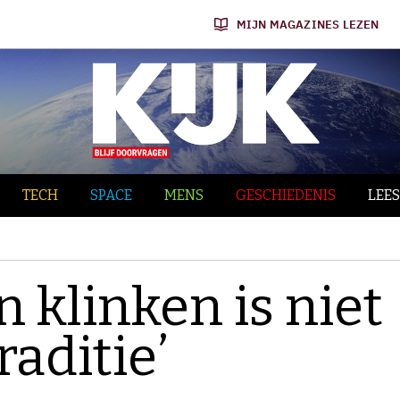
MIJN MAGAZINES LEZEN
TECH
SPACE
MENS
GESCHIEDENIS
LEES
n klinken is niet
aditie’