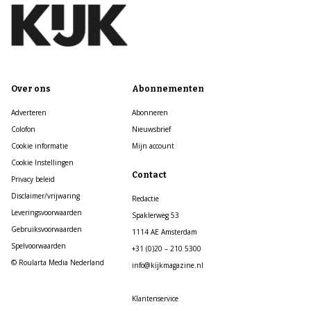
Over ons
Abonnementen
Adverteren
Abonneren
Colofon
Nieuwsbrief
Cookie informatie
Mijn account
Cookie Instellingen
Contact
Privacy beleid
Disclaimer/vrijwaring
Redactie
Leveringsvoorwaarden
Spaklerweg 53
Gebruiksvoorwaarden
1114 AE Amsterdam
Spelvoorwaarden
+31 (0)20 – 210 5300
© Roularta Media Nederland
info@kijkmagazine.nl
Klantenservice