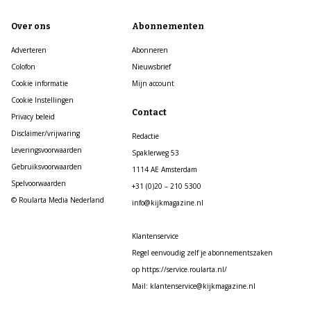
Over ons
Abonnementen
Adverteren
Abonneren
Colofon
Nieuwsbrief
Cookie informatie
Mijn account
Cookie Instellingen
Contact
Privacy beleid
Disclaimer/vrijwaring
Redactie
Leveringsvoorwaarden
Spaklerweg 53
Gebruiksvoorwaarden
1114 AE Amsterdam
Spelvoorwaarden
+31 (0)20 – 210 5300
© Roularta Media Nederland
info@kijkmagazine.nl
Klantenservice
Regel eenvoudig zelf je abonnementszaken
op https://service.roularta.nl/
Mail: klantenservice@kijkmagazine.nl