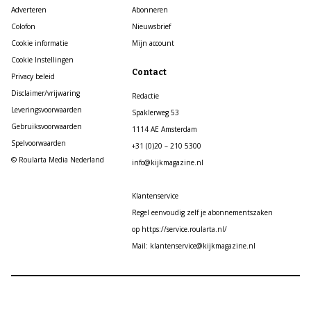
Adverteren
Abonneren
Colofon
Nieuwsbrief
Cookie informatie
Mijn account
Cookie Instellingen
Contact
Privacy beleid
Disclaimer/vrijwaring
Redactie
Leveringsvoorwaarden
Spaklerweg 53
Gebruiksvoorwaarden
1114 AE Amsterdam
Spelvoorwaarden
+31 (0)20 – 210 5300
© Roularta Media Nederland
info@kijkmagazine.nl
Klantenservice
Regel eenvoudig zelf je abonnementszaken
op https://service.roularta.nl/
Mail: klantenservice@kijkmagazine.nl