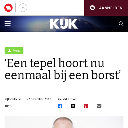
AANMELDEN
Mens
‘Een tepel hoort nu
eenmaal bij een borst’
KIJK-redactie
22 december 2017
Deel dit artikel:
10:59