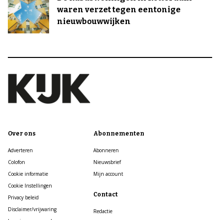
waren verzet tegen eentonige
nieuwbouwwijken
Over ons
Abonnementen
Adverteren
Abonneren
Colofon
Nieuwsbrief
Cookie informatie
Mijn account
Cookie Instellingen
Contact
Privacy beleid
Disclaimer/vrijwaring
Redactie