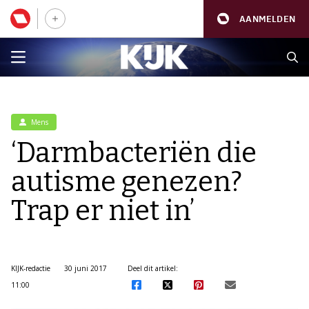
AANMELDEN
Mens
‘Darmbacteriën die
autisme genezen?
Trap er niet in’
KIJK-redactie
30 juni 2017
Deel dit artikel:
11:00