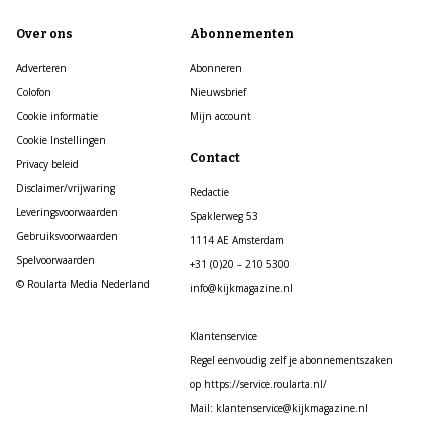
Over ons
Abonnementen
Adverteren
Abonneren
Colofon
Nieuwsbrief
Cookie informatie
Mijn account
Cookie Instellingen
Contact
Privacy beleid
Disclaimer/vrijwaring
Redactie
Leveringsvoorwaarden
Spaklerweg 53
Gebruiksvoorwaarden
1114 AE Amsterdam
Spelvoorwaarden
+31 (0)20 – 210 5300
© Roularta Media Nederland
info@kijkmagazine.nl
Klantenservice
Regel eenvoudig zelf je abonnementszaken
op https://service.roularta.nl/
Mail: klantenservice@kijkmagazine.nl