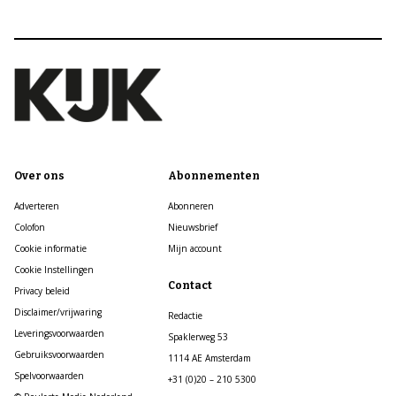
Over ons
Abonnementen
Adverteren
Abonneren
Colofon
Nieuwsbrief
Cookie informatie
Mijn account
Cookie Instellingen
Contact
Privacy beleid
Disclaimer/vrijwaring
Redactie
Leveringsvoorwaarden
Spaklerweg 53
Gebruiksvoorwaarden
1114 AE Amsterdam
Spelvoorwaarden
+31 (0)20 – 210 5300