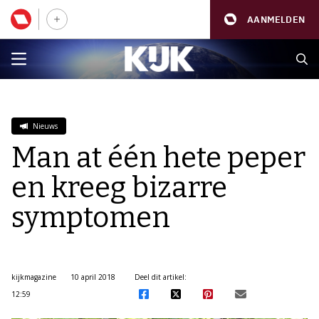
AANMELDEN
Nieuws
Man at één hete peper
en kreeg bizarre
symptomen
kijkmagazine
10 april 2018
Deel dit artikel:
12:59