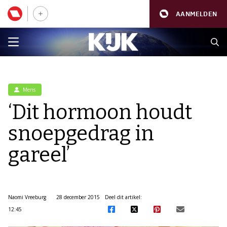
AANMELDEN
Mens
‘Dit hormoon houdt
snoepgedrag in
gareel’
Naomi Vreeburg
28 december 2015
Deel dit artikel:
12:45