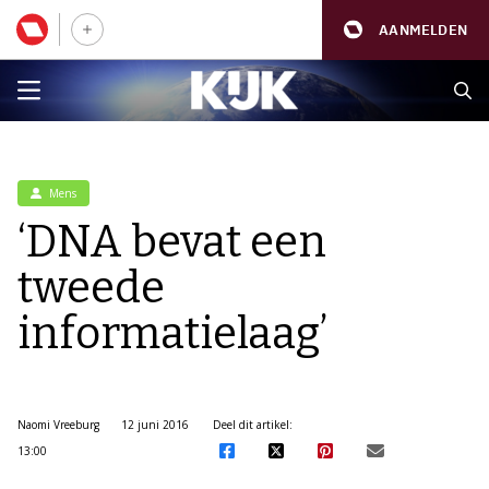
AANMELDEN
Mens
‘DNA bevat een
tweede
informatielaag’
Naomi Vreeburg
12 juni 2016
Deel dit artikel:
13:00