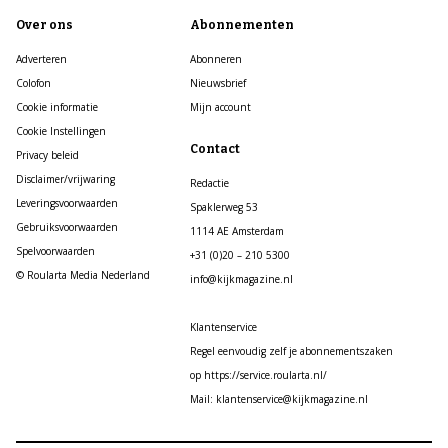
Over ons
Abonnementen
Adverteren
Abonneren
Colofon
Nieuwsbrief
Cookie informatie
Mijn account
Cookie Instellingen
Contact
Privacy beleid
Disclaimer/vrijwaring
Redactie
Leveringsvoorwaarden
Spaklerweg 53
Gebruiksvoorwaarden
1114 AE Amsterdam
Spelvoorwaarden
+31 (0)20 – 210 5300
© Roularta Media Nederland
info@kijkmagazine.nl
Klantenservice
Regel eenvoudig zelf je abonnementszaken
op https://service.roularta.nl/
Mail: klantenservice@kijkmagazine.nl