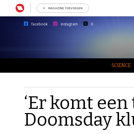
MAGAZINE TOEVOEGEN
facebook
instagram
X
SCIENCE
‘Er komt een
Doomsday klu