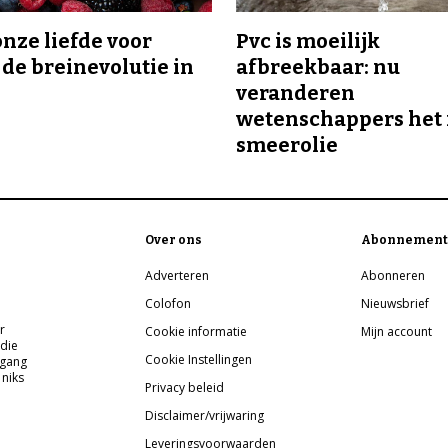
onze liefde voor
Pvc is moeilijk
 de breinevolutie in
afbreekbaar: nu
veranderen
wetenschappers het 
smeerolie
Over ons
Abonnement
Adverteren
Abonneren
Colofon
Nieuwsbrief
r
Cookie informatie
Mijn account
 die
Cookie Instellingen
pgang
 niks
Privacy beleid
Disclaimer/vrijwaring
Leveringsvoorwaarden