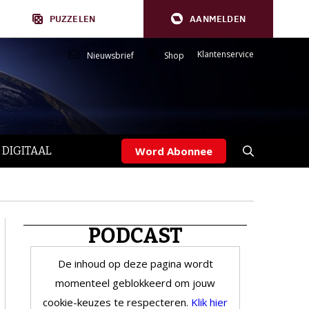
PUZZELEN
AANMELDEN
Klantenservice
Nieuwsbrief
Shop
 DIGITAAL
Word Abonnee
PODCAST
De inhoud op deze pagina wordt
momenteel geblokkeerd om jouw
cookie-keuzes te respecteren.
Klik hier