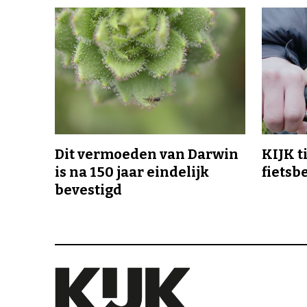
Dit vermoeden van Darwin
KIJK t
is na 150 jaar eindelijk
fietsb
bevestigd