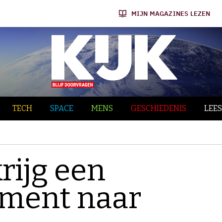
MIJN MAGAZINES LEZEN
TECH
SPACE
MENS
GESCHIEDENIS
LEES
rijg een
ment naar