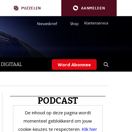
PUZZELEN
AANMELDEN
Klantenservice
Nieuwsbrief
Shop
 DIGITAAL
Word Abonnee
PODCAST
De inhoud op deze pagina wordt
momenteel geblokkeerd om jouw
cookie-keuzes te respecteren.
Klik hier