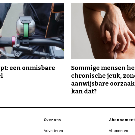
ipt: een onmisbare
Sommige mensen h
el
chronische jeuk, zo
aanwijsbare oorzaak
kan dat?
Over ons
Abonnement
Adverteren
Abonneren