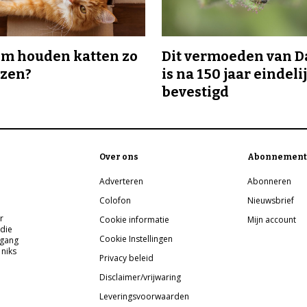
m houden katten zo
Dit vermoeden van 
ozen?
is na 150 jaar eindeli
bevestigd
Over ons
Abonnement
Adverteren
Abonneren
Colofon
Nieuwsbrief
r
Cookie informatie
Mijn account
 die
Cookie Instellingen
pgang
 niks
Privacy beleid
Disclaimer/vrijwaring
Leveringsvoorwaarden