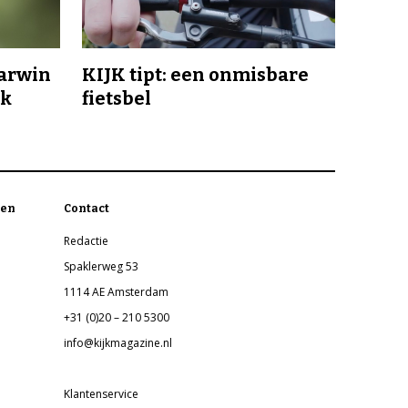
Darwin
KIJK tipt: een onmisbare
jk
fietsbel
en
Contact
Redactie
Spaklerweg 53
1114 AE Amsterdam
+31 (0)20 – 210 5300
info@kijkmagazine.nl
Klantenservice