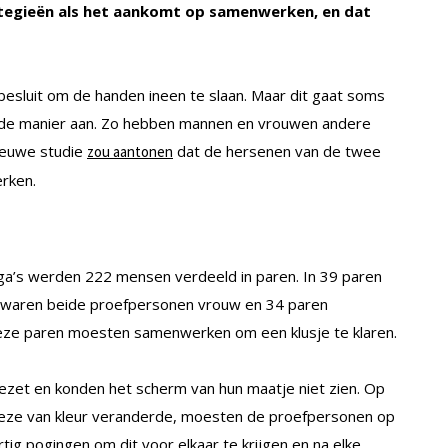
tegieën als het aankomt op samenwerken, en dat
 besluit om de handen ineen te slaan. Maar dit gaat soms
elfde manier aan. Zo hebben mannen en vrouwen andere
nieuwe studie
dat de hersenen van de twee
zou aantonen
rken.
ega’s werden 222 mensen verdeeld in paren. In 39 paren
 waren beide proefpersonen vrouw en 34 paren
eze paren moesten samenwerken om een klusje te klaren.
et en konden het scherm van hun maatje niet zien. Op
deze van kleur veranderde, moesten de proefpersonen op
tig pogingen om dit voor elkaar te krijgen en na elke