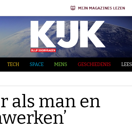
MIJN MAGAZINES LEZEN
TECH
SPACE
MENS
GESCHIEDENIS
LEES
er als man en
werken’