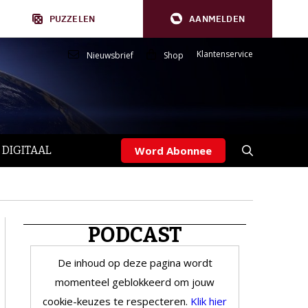
PUZZELEN
AANMELDEN
Klantenservice
Nieuwsbrief
Shop
 DIGITAAL
Word Abonnee
PODCAST
De inhoud op deze pagina wordt
momenteel geblokkeerd om jouw
cookie-keuzes te respecteren.
Klik hier