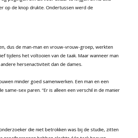
er op de knop drukte. Ondertussen werd de
en, dus de man-man en vrouw-vrouw-groep, werkten
ef tijdens het voltooien van de taak. Maar wanneer man
ndere hersenactiviteit dan de dames.
 vrouwen minder goed samenwerken. Een man en een
e same-sex paren. “Er is alleen een verschil in de manier
derzoeker die niet betrokken was bij de studie, zitten
De proefpersonen hebben slechts één taak hoeven