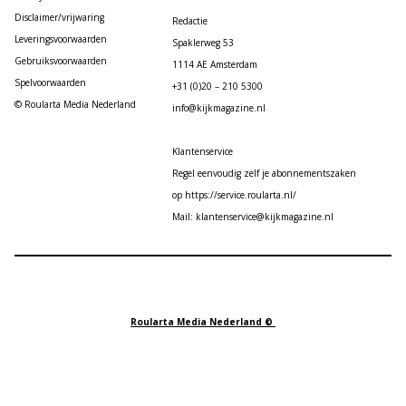
Disclaimer/vrijwaring
Redactie
Leveringsvoorwaarden
Spaklerweg 53
Gebruiksvoorwaarden
1114 AE Amsterdam
Spelvoorwaarden
+31 (0)20 – 210 5300
© Roularta Media Nederland
info@kijkmagazine.nl
Klantenservice
Regel eenvoudig zelf je abonnementszaken
op https://service.roularta.nl/
Mail: klantenservice@kijkmagazine.nl
Roularta Media Nederland ©