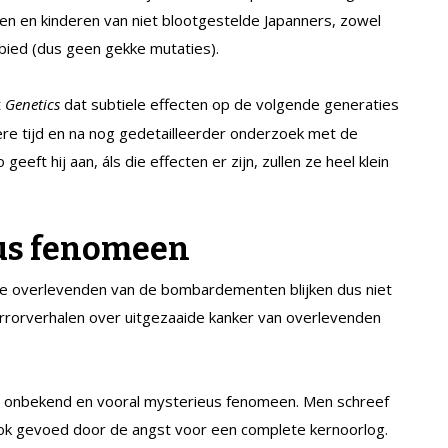
den en kinderen van niet blootgestelde Japanners, zowel
bied (dus geen gekke mutaties).
t
Genetics
dat subtiele effecten op de volgende generaties
ere tijd en na nog gedetailleerder onderzoek met de
eft hij aan, áls die effecten er zijn, zullen ze heel klein
eus fenomeen
e overlevenden van de bombardementen blijken dus niet
orrorverhalen over uitgezaaide kanker van overlevenden
w, onbekend en vooral mysterieus fenomeen. Men schreef
 ook gevoed door de angst voor een complete kernoorlog.