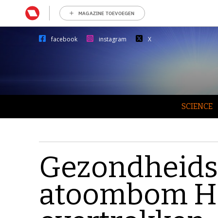
MAGAZINE TOEVOEGEN
facebook
instagram
X
SCIENCE
Gezondheids
atoombom H