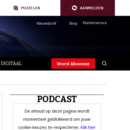
PUZZELEN
AANMELDEN
Klantenservice
Nieuwsbrief
Shop
 DIGITAAL
Word Abonnee
PODCAST
De inhoud op deze pagina wordt
momenteel geblokkeerd om jouw
cookie-keuzes te respecteren.
Klik hier