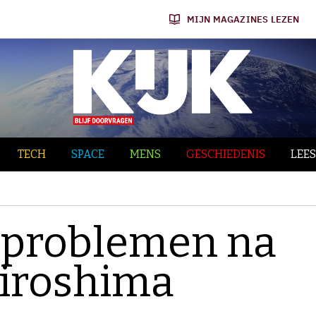
MIJN MAGAZINES LEZEN
TECH
SPACE
MENS
GESCHIEDENIS
LEES
problemen na
iroshima