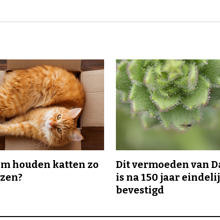
m houden katten zo
Dit vermoeden van 
ozen?
is na 150 jaar eindeli
bevestigd