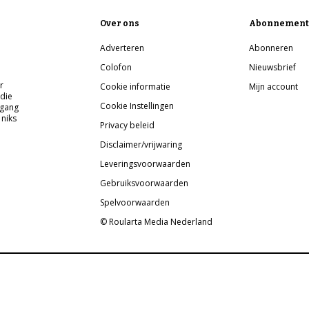
Over ons
Abonnement
Adverteren
Abonneren
Colofon
Nieuwsbrief
r
Cookie informatie
Mijn account
 die
Cookie Instellingen
pgang
 niks
Privacy beleid
Disclaimer/vrijwaring
Leveringsvoorwaarden
Gebruiksvoorwaarden
Spelvoorwaarden
© Roularta Media Nederland