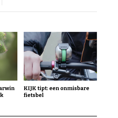
Darwin
KIJK tipt: een onmisbare
jk
fietsbel