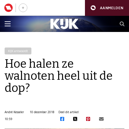
AANMELDEN
KIJK antwoordt
Hoe halen ze
walnoten heel uit de
dop?
André Kesseler
10 december 2018
Deel dit artikel:
10:59