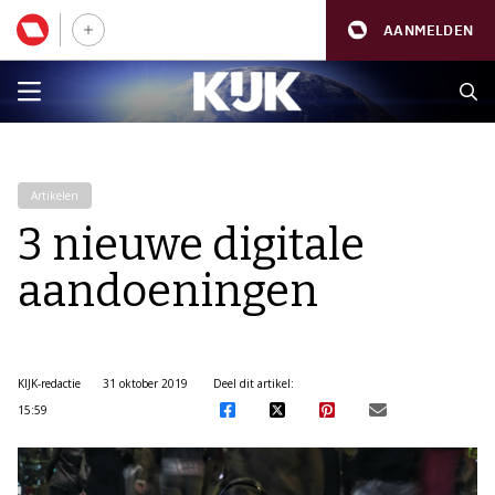
AANMELDEN
Artikelen
3 nieuwe digitale
aandoeningen
KIJK-redactie
31 oktober 2019
Deel dit artikel:
15:59