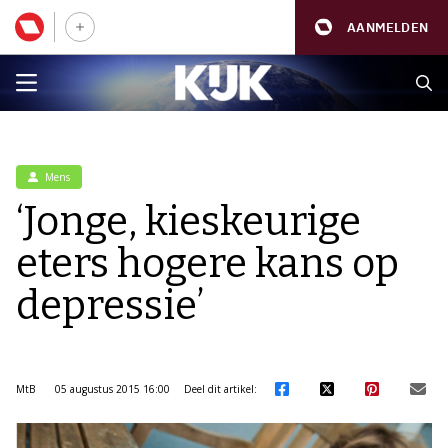
AANMELDEN
Mens
‘Jonge, kieskeurige
eters hogere kans op
depressie’
MtB
05 augustus 2015 16:00
Deel dit artikel: