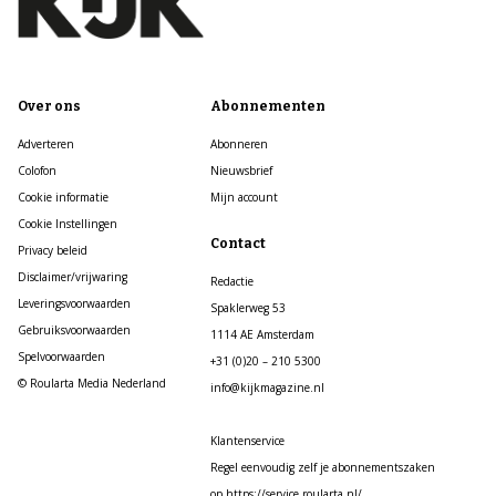
Over ons
Abonnementen
Adverteren
Abonneren
Colofon
Nieuwsbrief
Cookie informatie
Mijn account
Cookie Instellingen
Contact
Privacy beleid
Disclaimer/vrijwaring
Redactie
Leveringsvoorwaarden
Spaklerweg 53
Gebruiksvoorwaarden
1114 AE Amsterdam
Spelvoorwaarden
+31 (0)20 – 210 5300
© Roularta Media Nederland
info@kijkmagazine.nl
Klantenservice
Regel eenvoudig zelf je abonnementszaken
op https://service.roularta.nl/