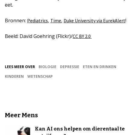
eet.
Bronnen:
,
,
!
Pediatrics
Time
Duke University via EurekAlert
Beeld: David Goehring (Flickr)/
CC BY 2.0
LEES MEER OVER
BIOLOGIE
DEPRESSIE
ETEN EN DRINKEN
KINDEREN
WETENSCHAP
Meer Mens
Kan AI ons helpen om dierentaal te