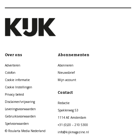
Over ons
Abonnementen
Adverteren
Abonneren
Colofon
Nieuwsbrief
Cookie informatie
Mijn account
Cookie Instellingen
Contact
Privacy beleid
Disclaimer/vrijwaring
Redactie
Leveringsvoorwaarden
Spaklerweg 53
Gebruiksvoorwaarden
1114 AE Amsterdam
Spelvoorwaarden
+31 (0)20 – 210 5300
© Roularta Media Nederland
info@kijkmagazine.nl