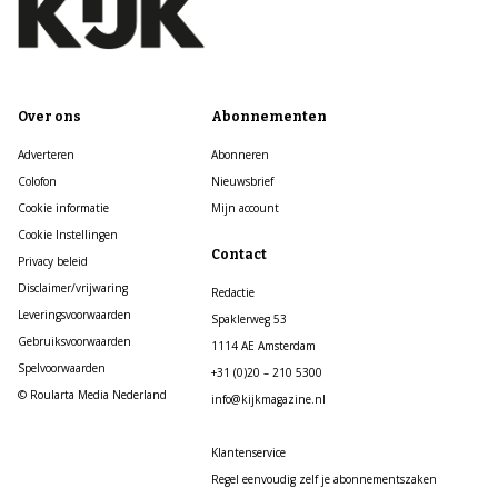
Over ons
Abonnementen
Adverteren
Abonneren
Colofon
Nieuwsbrief
Cookie informatie
Mijn account
Cookie Instellingen
Contact
Privacy beleid
Disclaimer/vrijwaring
Redactie
Leveringsvoorwaarden
Spaklerweg 53
Gebruiksvoorwaarden
1114 AE Amsterdam
Spelvoorwaarden
+31 (0)20 – 210 5300
© Roularta Media Nederland
info@kijkmagazine.nl
Klantenservice
Regel eenvoudig zelf je abonnementszaken