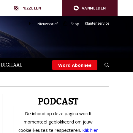
PUZZELEN
AANMELDEN
Klantenservice
Nieuwsbrief
Shop
 DIGITAAL
Word Abonnee
PODCAST
De inhoud op deze pagina wordt
momenteel geblokkeerd om jouw
cookie-keuzes te respecteren.
Klik hier