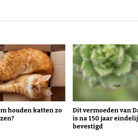
m houden katten zo
Dit vermoeden van 
ozen?
is na 150 jaar eindeli
bevestigd