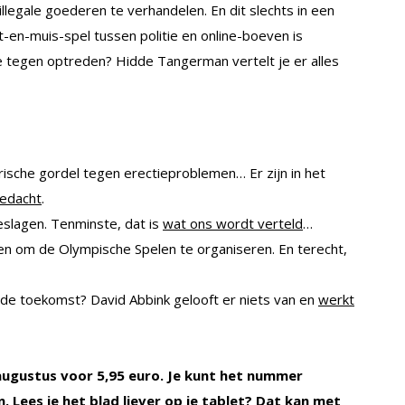
llegale goederen te verhandelen. En dit slechts in een
t-en-muis-spel tussen politie en online-boeven is
te tegen optreden? Hidde Tangerman vertelt je er alles
rische gordel tegen erectieproblemen… Er zijn in het
bedacht
.
eslagen. Tenminste, dat is
wat ons wordt verteld
…
en om de Olympische Spelen te organiseren. En terecht,
 de toekomst? David Abbink gelooft er niets van en
werkt
 augustus voor 5,95 euro. Je kunt het nummer
 Lees je het blad liever op je tablet? Dat kan met