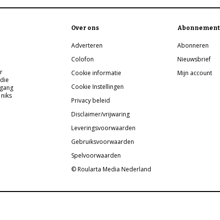
Over ons
Abonnement
Adverteren
Abonneren
Colofon
Nieuwsbrief
r
Cookie informatie
Mijn account
 die
Cookie Instellingen
pgang
 niks
Privacy beleid
Disclaimer/vrijwaring
Leveringsvoorwaarden
Gebruiksvoorwaarden
Spelvoorwaarden
© Roularta Media Nederland