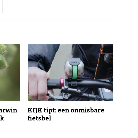
Darwin
KIJK tipt: een onmisbare
jk
fietsbel