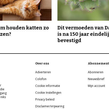
m houden katten zo
Dit vermoeden van 
ozen?
is na 150 jaar eindeli
bevestigd
Over ons
Abonnement
Adverteren
Abonneren
Colofon
Nieuwsbrief
r
Cookie informatie
Mijn account
 die
Cookie Instellingen
pgang
 niks
Privacy beleid
Disclaimer/vrijwaring