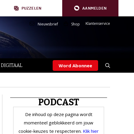
PUZZELEN
AANMELDEN
Klantenservice
Nieuwsbrief
Shop
 DIGITAAL
Word Abonnee
PODCAST
De inhoud op deze pagina wordt
momenteel geblokkeerd om jouw
cookie-keuzes te respecteren.
Klik hier