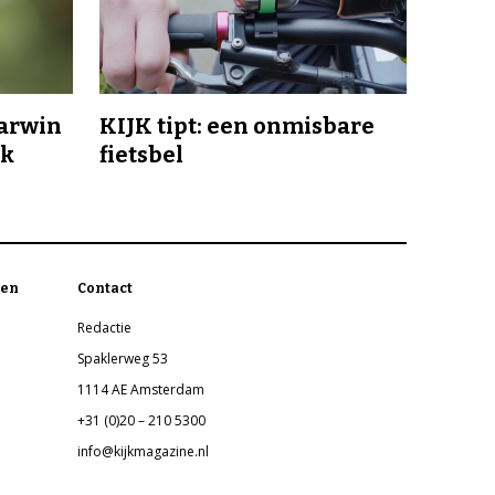
Darwin
KIJK tipt: een onmisbare
jk
fietsbel
en
Contact
Redactie
Spaklerweg 53
1114 AE Amsterdam
+31 (0)20 – 210 5300
info@kijkmagazine.nl