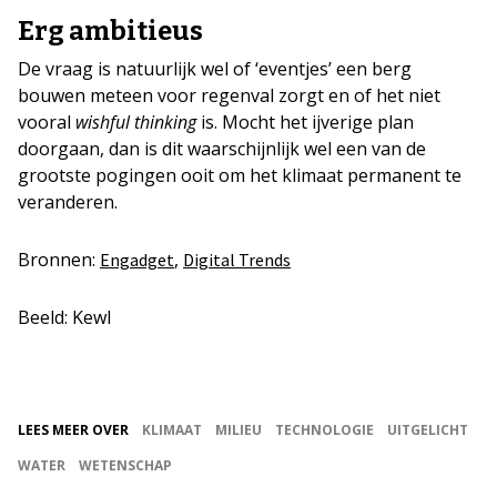
Erg ambitieus
De vraag is natuurlijk wel of ‘eventjes’ een berg
bouwen meteen voor regenval zorgt en of het niet
vooral
wishful thinking
is. Mocht het ijverige plan
doorgaan, dan is dit waarschijnlijk wel een van de
grootste pogingen ooit om het klimaat permanent te
veranderen.
Bronnen:
,
Engadget
Digital Trends
Beeld: Kewl
LEES MEER OVER
KLIMAAT
MILIEU
TECHNOLOGIE
UITGELICHT
WATER
WETENSCHAP