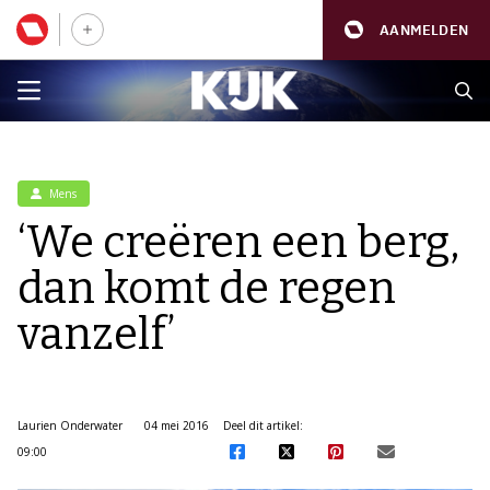
AANMELDEN
Mens
‘We creëren een berg,
dan komt de regen
vanzelf’
Laurien Onderwater
04 mei 2016
Deel dit artikel:
09:00