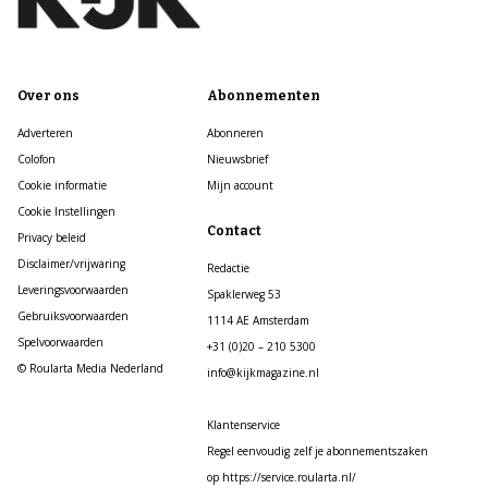
Over ons
Abonnementen
Adverteren
Abonneren
Colofon
Nieuwsbrief
Cookie informatie
Mijn account
Cookie Instellingen
Contact
Privacy beleid
Disclaimer/vrijwaring
Redactie
Leveringsvoorwaarden
Spaklerweg 53
Gebruiksvoorwaarden
1114 AE Amsterdam
Spelvoorwaarden
+31 (0)20 – 210 5300
© Roularta Media Nederland
info@kijkmagazine.nl
Klantenservice
Regel eenvoudig zelf je abonnementszaken
op https://service.roularta.nl/