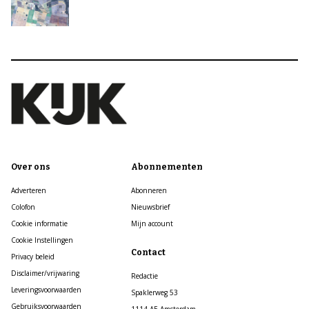
Over ons
Abonnementen
Adverteren
Abonneren
Colofon
Nieuwsbrief
Cookie informatie
Mijn account
Cookie Instellingen
Contact
Privacy beleid
Disclaimer/vrijwaring
Redactie
Leveringsvoorwaarden
Spaklerweg 53
Gebruiksvoorwaarden
1114 AE Amsterdam