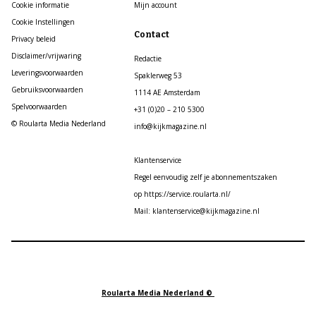
Cookie informatie
Mijn account
Cookie Instellingen
Contact
Privacy beleid
Disclaimer/vrijwaring
Redactie
Leveringsvoorwaarden
Spaklerweg 53
Gebruiksvoorwaarden
1114 AE Amsterdam
Spelvoorwaarden
+31 (0)20 – 210 5300
© Roularta Media Nederland
info@kijkmagazine.nl
Klantenservice
Regel eenvoudig zelf je abonnementszaken
op https://service.roularta.nl/
Mail: klantenservice@kijkmagazine.nl
Roularta Media Nederland ©