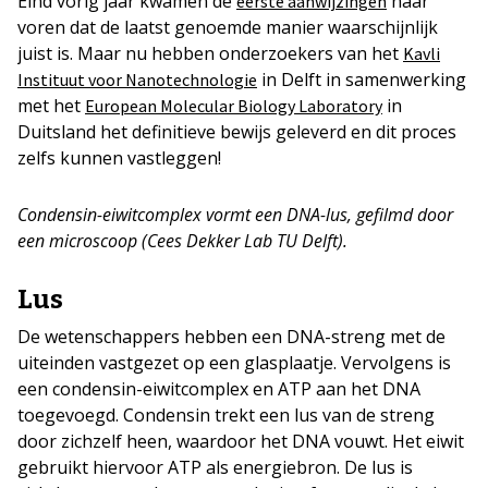
Eind vorig jaar kwamen de
naar
eerste aanwijzingen
voren dat de laatst genoemde manier waarschijnlijk
juist is. Maar nu hebben onderzoekers van het
Kavli
in Delft in samenwerking
Instituut voor Nanotechnologie
met het
in
European Molecular Biology Laboratory
Duitsland het definitieve bewijs geleverd en dit proces
zelfs kunnen vastleggen!
Condensin-eiwitcomplex vormt een DNA-lus, gefilmd door
een microscoop (Cees Dekker Lab TU Delft).
Lus
De wetenschappers hebben een DNA-streng met de
uiteinden vastgezet op een glasplaatje. Vervolgens is
een condensin-eiwitcomplex en ATP aan het DNA
toegevoegd. Condensin trekt een lus van de streng
door zichzelf heen, waardoor het DNA vouwt. Het eiwit
gebruikt hiervoor ATP als energiebron. De lus is