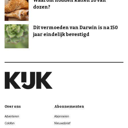
Waarom houden katten zo van
dozen?
Dit vermoeden van Darwin is na 150
jaar eindelijk bevestigd
Over ons
Abonnementen
Adverteren
Abonneren
Colofon
Nieuwsbrief