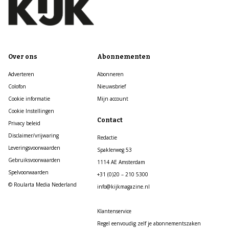
Over ons
Abonnementen
Adverteren
Abonneren
Colofon
Nieuwsbrief
Cookie informatie
Mijn account
Cookie Instellingen
Contact
Privacy beleid
Disclaimer/vrijwaring
Redactie
Leveringsvoorwaarden
Spaklerweg 53
Gebruiksvoorwaarden
1114 AE Amsterdam
Spelvoorwaarden
+31 (0)20 – 210 5300
© Roularta Media Nederland
info@kijkmagazine.nl
Klantenservice
Regel eenvoudig zelf je abonnementszaken