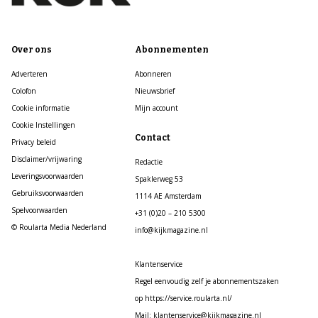
Over ons
Abonnementen
Adverteren
Abonneren
Colofon
Nieuwsbrief
Cookie informatie
Mijn account
Cookie Instellingen
Contact
Privacy beleid
Disclaimer/vrijwaring
Redactie
Leveringsvoorwaarden
Spaklerweg 53
Gebruiksvoorwaarden
1114 AE Amsterdam
Spelvoorwaarden
+31 (0)20 – 210 5300
© Roularta Media Nederland
info@kijkmagazine.nl
Klantenservice
Regel eenvoudig zelf je abonnementszaken
op https://service.roularta.nl/
Mail: klantenservice@kijkmagazine.nl