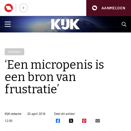
AANMELDEN
Artikelen
‘Een micropenis is
een bron van
frustratie’
KIJK-redactie
20 april 2016
Deel dit artikel:
12:00