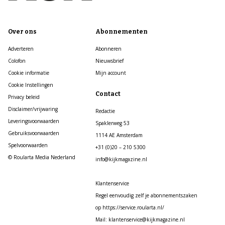
Over ons
Abonnementen
Adverteren
Abonneren
Colofon
Nieuwsbrief
Cookie informatie
Mijn account
Cookie Instellingen
Contact
Privacy beleid
Disclaimer/vrijwaring
Redactie
Leveringsvoorwaarden
Spaklerweg 53
Gebruiksvoorwaarden
1114 AE Amsterdam
Spelvoorwaarden
+31 (0)20 – 210 5300
© Roularta Media Nederland
info@kijkmagazine.nl
Klantenservice
Regel eenvoudig zelf je abonnementszaken
op https://service.roularta.nl/
Mail: klantenservice@kijkmagazine.nl