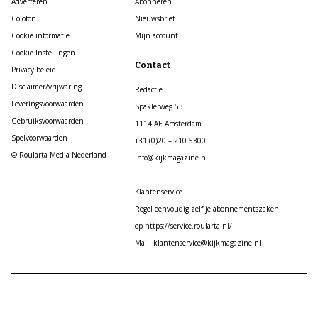
Adverteren
Abonneren
Colofon
Nieuwsbrief
Cookie informatie
Mijn account
Cookie Instellingen
Contact
Privacy beleid
Disclaimer/vrijwaring
Redactie
Leveringsvoorwaarden
Spaklerweg 53
Gebruiksvoorwaarden
1114 AE Amsterdam
Spelvoorwaarden
+31 (0)20 – 210 5300
© Roularta Media Nederland
info@kijkmagazine.nl
Klantenservice
Regel eenvoudig zelf je abonnementszaken
op https://service.roularta.nl/
Mail: klantenservice@kijkmagazine.nl