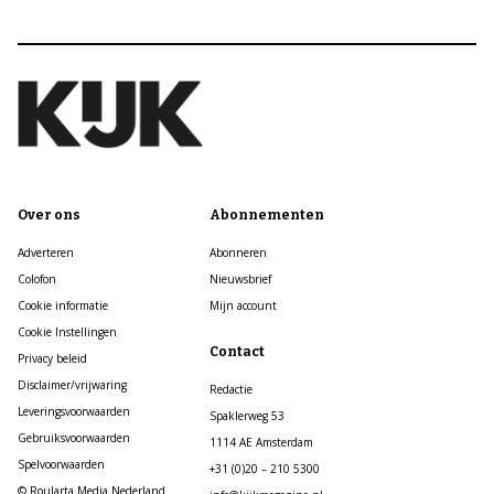
Over ons
Abonnementen
Adverteren
Abonneren
Colofon
Nieuwsbrief
Cookie informatie
Mijn account
Cookie Instellingen
Contact
Privacy beleid
Disclaimer/vrijwaring
Redactie
Leveringsvoorwaarden
Spaklerweg 53
Gebruiksvoorwaarden
1114 AE Amsterdam
Spelvoorwaarden
+31 (0)20 – 210 5300
© Roularta Media Nederland