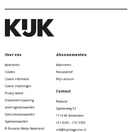
Over ons
Abonnementen
Adverteren
Abonneren
Colofon
Nieuwsbrief
Cookie informatie
Mijn account
Cookie Instellingen
Contact
Privacy beleid
Disclaimer/vrijwaring
Redactie
Leveringsvoorwaarden
Spaklerweg 53
Gebruiksvoorwaarden
1114 AE Amsterdam
Spelvoorwaarden
+31 (0)20 – 210 5300
© Roularta Media Nederland
info@kijkmagazine.nl