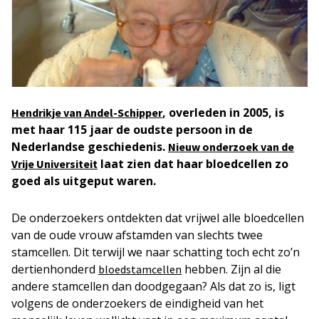
, overleden in 2005, is
Hendrikje van Andel-Schipper
met haar 115 jaar de oudste persoon in de
Nederlandse geschiedenis.
Nieuw onderzoek van de
laat zien dat haar bloedcellen zo
Vrije Universiteit
goed als uitgeput waren.
De onderzoekers ontdekten dat vrijwel alle bloedcellen
van de oude vrouw afstamden van slechts twee
stamcellen. Dit terwijl we naar schatting toch echt zo’n
dertienhonderd
hebben. Zijn al die
bloedstamcellen
andere stamcellen dan doodgegaan? Als dat zo is, ligt
volgens de onderzoekers de eindigheid van het