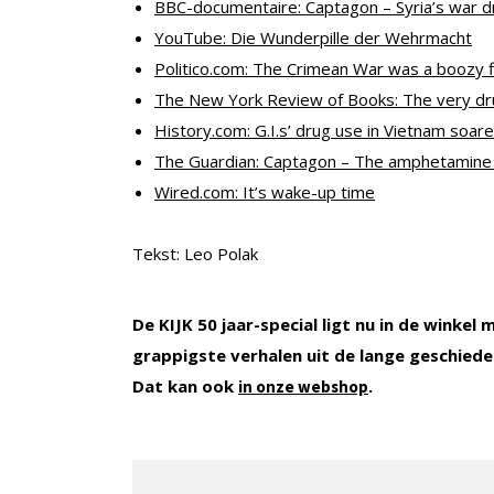
BBC-documentaire: Captagon – Syria’s war d
YouTube: Die Wunderpille der Wehrmacht
Politico.com: The Crimean War was a boozy 
The New York Review of Books: The very d
History.com: G.I.s’ drug use in Vietnam soa
The Guardian: Captagon – The amphetamine fue
Wired.com: It’s wake-up time
Tekst: Leo Polak
De KIJK 50 jaar-special ligt nu in de winke
grappigste verhalen uit de lange geschiedeni
Dat kan ook
.
in onze webshop