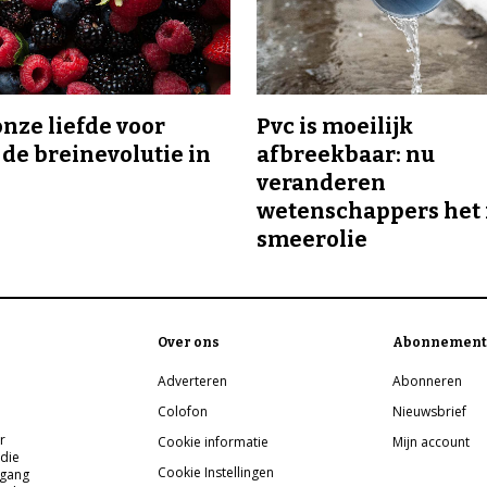
onze liefde voor
Pvc is moeilijk
 de breinevolutie in
afbreekbaar: nu
veranderen
wetenschappers het 
smeerolie
Over ons
Abonnement
Adverteren
Abonneren
Colofon
Nieuwsbrief
r
Cookie informatie
Mijn account
 die
Cookie Instellingen
pgang