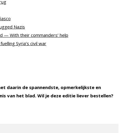
rug
fiasco
rugged Nazis
red — With their commanders’ help
lling Syria’s civil war
l met daarin de spannendste, opmerkelijkste en
s van het blad. Wil je deze editie liever bestellen?