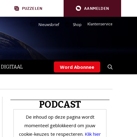
PUZZELEN
AANMELDEN
Klantenservice
Nieuwsbrief
Shop
 DIGITAAL
Word Abonnee
PODCAST
De inhoud op deze pagina wordt
momenteel geblokkeerd om jouw
cookie-keuzes te respecteren.
Klik hier