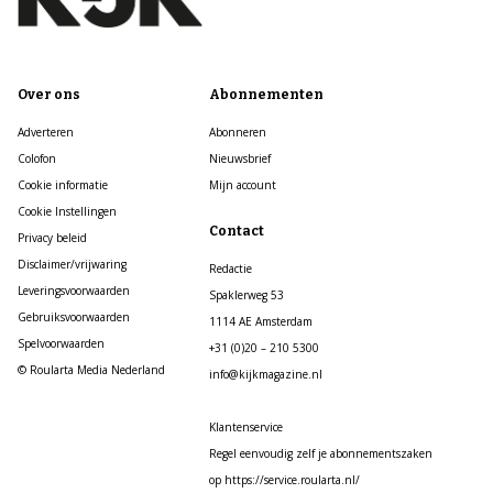
Over ons
Abonnementen
Adverteren
Abonneren
Colofon
Nieuwsbrief
Cookie informatie
Mijn account
Cookie Instellingen
Contact
Privacy beleid
Disclaimer/vrijwaring
Redactie
Leveringsvoorwaarden
Spaklerweg 53
Gebruiksvoorwaarden
1114 AE Amsterdam
Spelvoorwaarden
+31 (0)20 – 210 5300
© Roularta Media Nederland
info@kijkmagazine.nl
Klantenservice
Regel eenvoudig zelf je abonnementszaken
op https://service.roularta.nl/