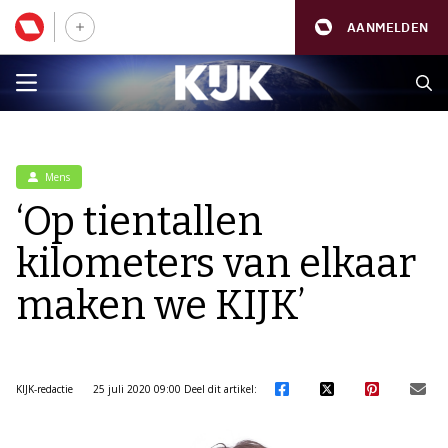
AANMELDEN
Mens
‘Op tientallen
kilometers van elkaar
maken we KIJK’
KIJK-redactie
25 juli 2020 09:00
Deel dit artikel: