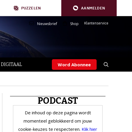
PUZZELEN
AANMELDEN
Klantenservice
Nieuwsbrief
Shop
 DIGITAAL
Word Abonnee
PODCAST
De inhoud op deze pagina wordt
momenteel geblokkeerd om jouw
cookie-keuzes te respecteren.
Klik hier