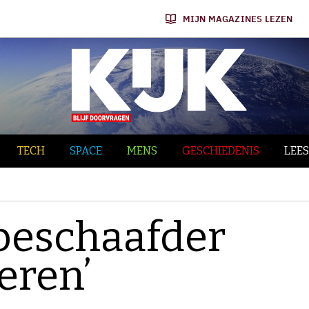
MIJN MAGAZINES LEZEN
TECH
SPACE
MENS
GESCHIEDENIS
LEES
 beschaafder
eren’