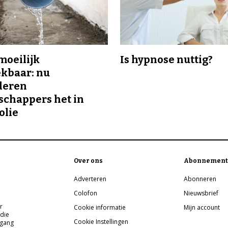
 moeilijk
Is hypnose nuttig?
kbaar: nu
deren
chappers het in
olie
Over ons
Abonnement
Adverteren
Abonneren
Colofon
Nieuwsbrief
r
Cookie informatie
Mijn account
 die
Cookie Instellingen
pgang