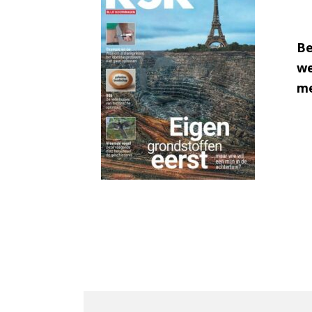
Be
we
me